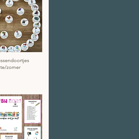
el overzicht
ssendoortjes
nte/zomer