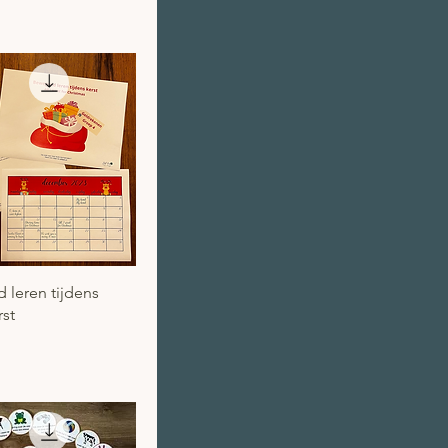
el overzicht
leren tijdens
rst