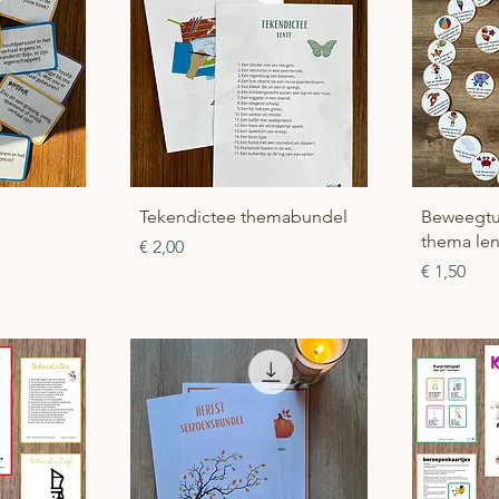
cht
Snel overzicht
Sn
Tekendictee themabundel
Beweegtu
thema le
Prijs
€ 2,00
Prijs
€ 1,50