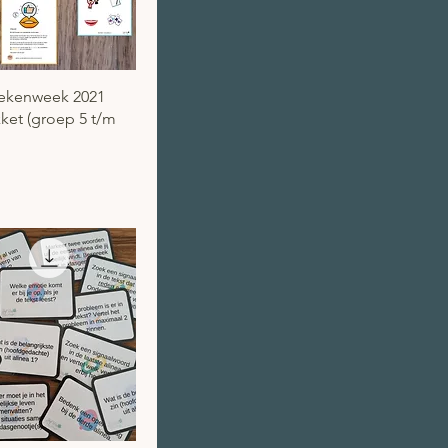
el overzicht
ekenweek 2021
ket (groep 5 t/m