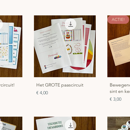
ACTIE!
cht
Snel overzicht
Sn
ircuit!
Het GROTE paascircuit
Bewegend 
sint en ke
Prijs
€ 4,00
Prijs
€ 3,00