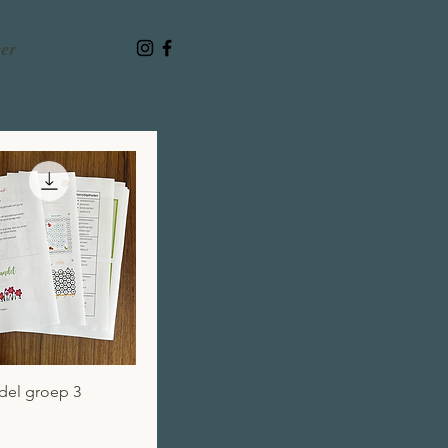
er
el overzicht
del groep 3