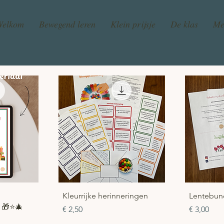
Welkom
Bewegend leren
Klein prijsje
De klas
Me
cht
Snel overzicht
Sn
Kleurrijke herinneringen
Lentebun
 🎁⭐️🎄
Prijs
Prijs
€ 2,50
€ 3,00