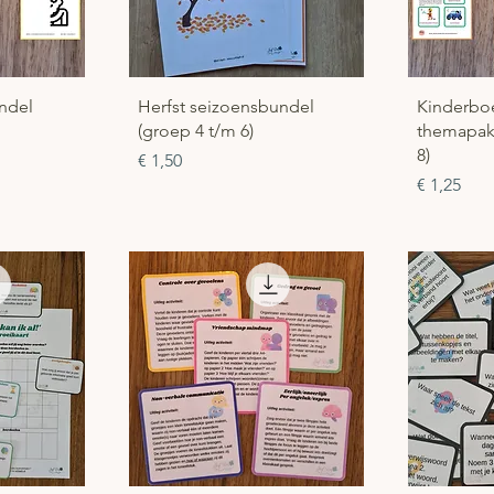
cht
Snel overzicht
Sn
undel
Herfst seizoensbundel
Kinderbo
(groep 4 t/m 6)
themapak
8)
Prijs
€ 1,50
Prijs
€ 1,25